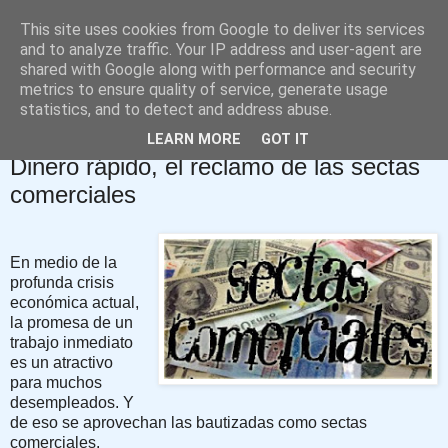
This site uses cookies from Google to deliver its services
David López Rodríguez
and to analyze traffic. Your IP address and user-agent are
shared with Google along with performance and security
metrics to ensure quality of service, generate usage
Blog de Psicología
statistics, and to detect and address abuse.
LEARN MORE
GOT IT
viernes, 2 de marzo de 2012
Dinero rápido, el reclamo de las sectas
comerciales
En medio de la
profunda crisis
económica actual,
la promesa de un
trabajo inmediato
es un atractivo
para muchos
desempleados. Y
de eso se aprovechan las bautizadas como sectas
comerciales.