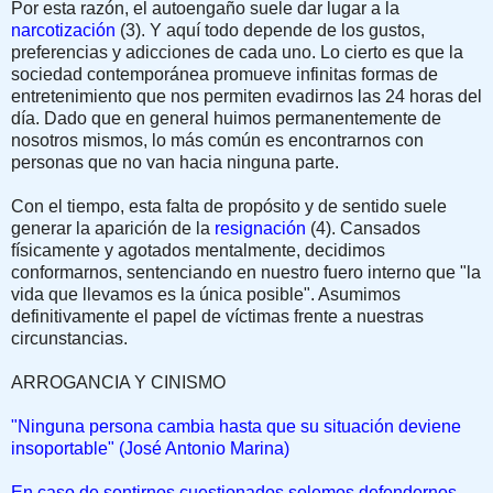
Por esta razón, el autoengaño suele dar lugar a la
narcotización
(3). Y aquí todo depende de los gustos,
preferencias y adicciones de cada uno. Lo cierto es que la
sociedad contemporánea promueve infinitas formas de
entretenimiento que nos permiten evadirnos las 24 horas del
día. Dado que en general huimos permanentemente de
nosotros mismos, lo más común es encontrarnos con
personas que no van hacia ninguna parte.
Con el tiempo, esta falta de propó­sito y de sentido suele
generar la apa­rición de la
resignación
(4). Cansados
físicamente y agotados mentalmente, decidimos
conformarnos, sentencian­do en nuestro fuero interno que "la
vida que llevamos es la única posible". Asu­mimos
definitivamente el papel de vícti­mas frente a nuestras
circunstancias.
ARROGANCIA Y CINISMO
"Ninguna persona cambia hasta que su situación deviene
insoportable" (José Antonio Marina)
En caso de sentirnos cuestionados sole­mos defendernos