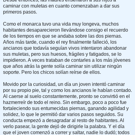
caminar con muletas en cuanto comenzaban a dar sus
primeros pasos.
Como el monarca tuvo una vida muy longeva, muchos
habitantes desaparecieron llevándose consigo el recuerdo
de los tiempos en que se andaba sobre las dos piernas.
Años más tarde, cuando el rey finalmente falleció, los
ancianos que todavía seguían vivos intentaron abandonar
sus muletas, pero sus hue­sos, frágiles y fatigados, se lo
impidieron. A veces trataban de contarles a los más jóvenes
que años atrás la gente solía ca­minar sin utilizar ningún
soporte. Pero los chicos solían reírse de ellos.
Movido por la curiosidad, un día un joven intentó caminar
por su propio pie, tal y como los ancianos le habían con­tado.
Al caerse al suelo constantemente, pronto se convirtió en el
hazmerreír de todo el reino. Sin embargo, poco a poco fue
fortaleciendo sus entumecidas pier­nas, ganando agilidad y
solidez, lo que le permitió dar varios pasos seguidos. Su
conducta empezó a desagradar al resto de habitantes. Al
verlo pasear, la gente dejó de dirigirle la palabra. Y el día
que el joven comenzó a correr y saltar, nadie lo dudó; todos