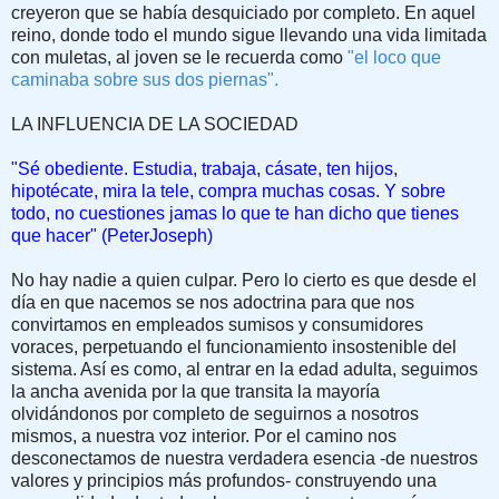
creyeron que se había des­quiciado por completo. En aquel
reino, donde todo el mundo sigue llevando una vida limitada
con muletas, al joven se le recuerda como
"el loco que
caminaba sobre sus dos piernas".
LA INFLUENCIA DE LA SOCIEDAD
"Sé obediente. Estudia, trabaja, cásate, ten hijos,
hipotécate, mira la tele, compra muchas cosas. Y sobre
todo, no cuestiones jamas lo que te han dicho que tienes
que hacer" (PeterJoseph)
No hay nadie a quien culpar. Pero lo cier­to es que desde el
día en que nacemos se nos adoctrina para que nos
convirtamos en empleados sumisos y consumidores
voraces, perpetuando el funcionamien­to insostenible del
sistema. Así es como, al entrar en la edad adulta, seguimos
la ancha avenida por la que tran­sita la mayoría
olvidándonos por completo de seguirnos a nosotros
mismos, a nuestra voz interior. Por el camino nos
desconectamos de nuestra verdadera esencia -de nuestros
valores y principios más profundos- construyendo una