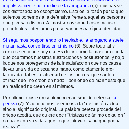
impulsivamente por medio de la arrogancia
(5), muchas ve­
ces disfrazada de escepticismo. Esta es la razón por la que
solemos ponernos a la defensiva frente a aquellas personas
que piensan distinto. Al mostrarnos sober­bios e incluso
prepotentes, intentamos preservar nuestra rígida identidad.
Si seguimos posponiendo lo inevi­table, la arrogancia suele
mutar hasta convertirse en cinismo
(6). Sobre todo tal y
como se entiende hoy día. Es decir, como la máscara con la
que ocultamos nuestras frustraciones y desilusiones, y bajo
la que nos protegemos de la insa­tisfacción que nos causa
llevar una vida de segunda mano, completamente pre­
fabricada. Tal es la falsedad de los cíni­cos, que suelen
afirmar que "no creen en nada", poniendo de manifiesto que
en realidad no creen en sí mismos.
Por último, existe un séptimo mecanismo de defensa:
la
pereza
(7). Y aquí no nos referimos a la ' definición actual,
sino al significa­do original. La palabra pereza pro­cede del
griego acedia, que quiere decir "tristeza de ánimo de quien '
no hace con su vida aquello que intuye o sabe que podría
realizar".