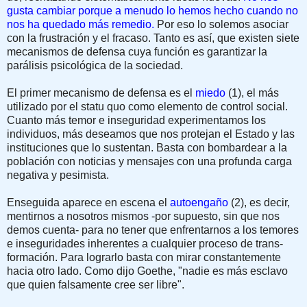
gusta cambiar porque a menudo lo hemos hecho cuando no
nos ha quedado más remedio.
Por eso lo solemos asociar
con la frustración y el fracaso. Tanto es así, que existen siete
mecanismos de defensa cuya función es garantizar la
parálisis psicológica de la sociedad.
El primer mecanismo de defensa es el
miedo
(1), el más
utiliza­do por el statu quo como elemento de control social.
Cuanto más temor e inse­guridad experimentamos los
individuos, más deseamos que nos protejan el Esta­do y las
instituciones que lo sustentan. Basta con bombardear a la
población con noticias y mensajes con una pro­funda carga
negativa y pesimista.
Enseguida aparece en escena el
au­toengaño
(2), es decir,
mentirnos a noso­tros mismos -por supuesto, sin que nos
demos cuenta- para no tener que en­frentarnos a los temores
e inseguridades inherentes a cualquier proceso de trans­
formación. Para lograrlo basta con mirar constantemente
hacia otro lado. Como dijo Goethe, "nadie es más esclavo
que quien falsamente cree ser libre".