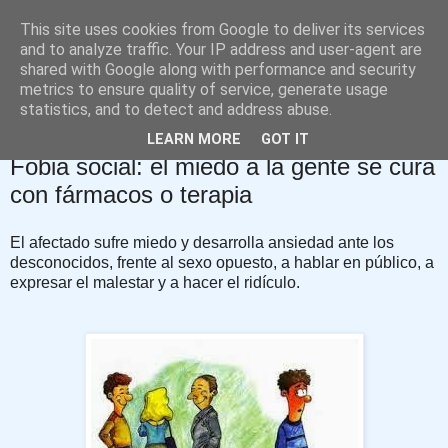
This site uses cookies from Google to deliver its services
David López Rodríguez
and to analyze traffic. Your IP address and user-agent are
shared with Google along with performance and security
metrics to ensure quality of service, generate usage
Blog de Psicología
statistics, and to detect and address abuse.
LEARN MORE
GOT IT
jueves, 20 de noviembre de 2014
Fobia social: el miedo a la gente se cura
con fármacos o terapia
El afectado sufre miedo y desarrolla ansiedad ante los
desconocidos, frente al sexo opuesto, a hablar en público, a
expresar el malestar y a hacer el ridículo.