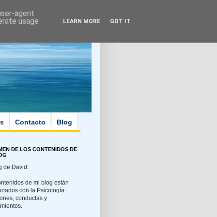
 user-agent
nerate usage
LEARN MORE
GOT IT
os
Contacto
Blog
MEN DE LOS CONTENIDOS DE
LOG
g de David:
ontenidos de mi blog están
onados con la Psicología:
ones, conductas y
mientos.