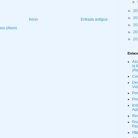
►
►
20
►
20
Inicio
Entrada antigua
►
20
ios (Atom)
►
20
►
20
Enlace
Aso
la 
(R
Con
Des
Vid
Por
Pro
Ins
Adi
Rev
Pro
Pac
htt