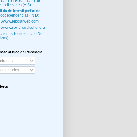
nción e Investigación de
ioadicciones (AIS)
tituto de Investigación de
godependencias (INID)
p://www.bipolarweb.com
p://www.socidrogalcohol.org
cciones Tecnológicas (No
icas)
base al Blog de Psicología
ntradas
omentarios
dores