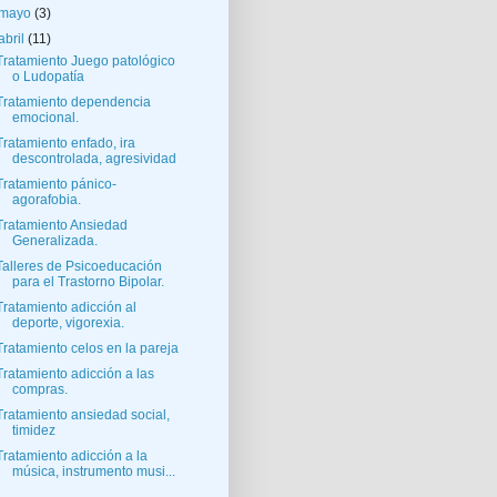
mayo
(3)
abril
(11)
Tratamiento Juego patológico
o Ludopatía
Tratamiento dependencia
emocional.
Tratamiento enfado, ira
descontrolada, agresividad
Tratamiento pánico-
agorafobia.
Tratamiento Ansiedad
Generalizada.
Talleres de Psicoeducación
para el Trastorno Bipolar.
Tratamiento adicción al
deporte, vigorexia.
Tratamiento celos en la pareja
Tratamiento adicción a las
compras.
Tratamiento ansiedad social,
timidez
Tratamiento adicción a la
música, instrumento musi...