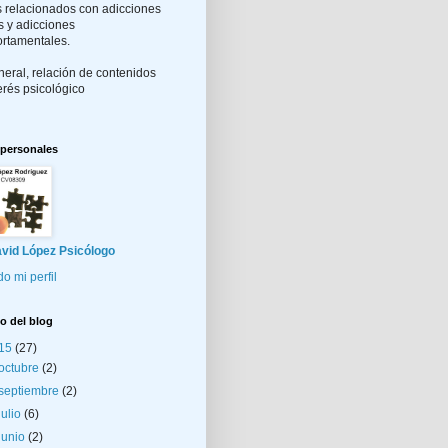
 relacionados con adicciones
s y adicciones
rtamentales.
eral, relación de contenidos
erés psicológico
 personales
vid López Psicólogo
do mi perfil
o del blog
15
(27)
octubre
(2)
septiembre
(2)
julio
(6)
junio
(2)