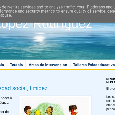
deliver its services and to analyze traffic. Your IP address and
formance and security metrics to ensure quality of service, ge
 abuse.
López Rodríguez
cio
Terapia
Areas de intervención
Talleres Psicoeducativ
RESU
MI B
dad social, timidez
El blo
Los c
 hacer o
relaci
güenza
emoci
pensa
mor de