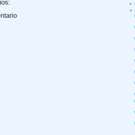
ios:
►
▼
ntario