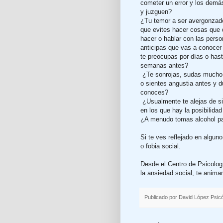
cometer un error y los demá
y juzguen?
¿Tu temor a ser avergonzad
que evites hacer cosas que 
hacer o hablar con las pers
anticipas que vas a conocer 
te preocupas por días o has
semanas antes?
¿Te sonrojas, sudas mucho,
o sientes angustia antes y 
conoces?
¿Usualmente te alejas de si
en los que hay la posibilidad
¿A menudo tomas alcohol pa
Si te ves reflejado en algu
o fobia social.
Desde el Centro de Psicolog
la ansiedad social, te anima
Publicado por
David López Psic