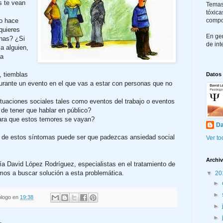
s te vean
Temas
tóxica
o hace
compo
quieres
En gen
onas? ¿Si
de int
a alguien,
ta
 tiemblas
Datos
durante un evento en el que vas a estar con personas que no
tuaciones sociales tales como eventos del trabajo o eventos
 de tener que hablar en público?
ra que estos temores se vayan?
Da
no de estos síntomas puede ser que padezcas ansiedad social
Ver to
Archiv
ía David López Rodríguez, especialistas en el tratamiento de
mos a buscar solución a esta problemática.
▼
20
►
►
ólogo
en
19:38
►
►