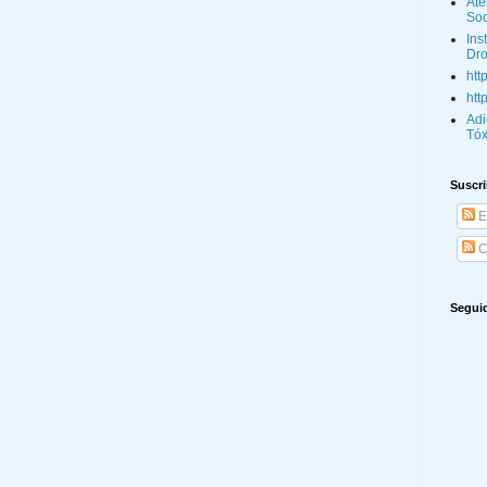
Ate
Soc
Ins
Dro
htt
htt
Adi
Tóx
Suscri
E
C
Segui