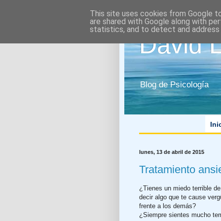
This site uses cookies from Google to 
are shared with Google along with per
statistics, and to detect and address
David 
Blog de Psicología
Ini
lunes, 13 de abril de 2015
Tratamiento ansie
¿Tienes un miedo terrible de
decir algo que te cause ver
frente a los demás?
¿Siempre sientes mucho te