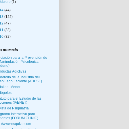
febrero
(1)
14
(44)
13
(122)
12
(47)
11
(33)
10
(32)
s de interés
ciación para la Prevención de
Manipulación Psicológica
edune)
ductas Adictivas
arrollo de la Industria del
eojuego Eficiente (ADESE)
tal del Menor
tégeles
tituto para el Estudio de las
cciones (IAENET)
ista de Psiquiatria
grama Interactivo para
ientes (FORUM CLINIC)
p://www.esquizo.com