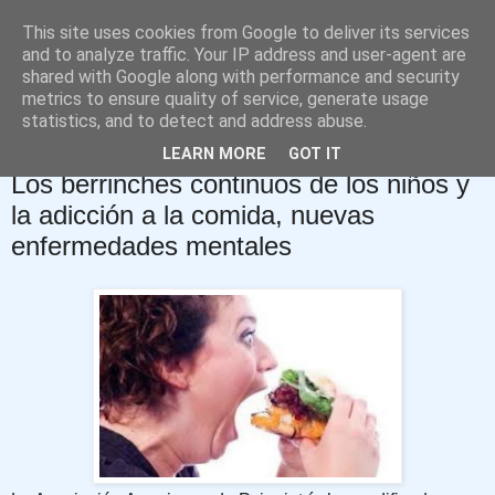
This site uses cookies from Google to deliver its services
David López Rodríguez
and to analyze traffic. Your IP address and user-agent are
shared with Google along with performance and security
metrics to ensure quality of service, generate usage
Blog de Psicología
statistics, and to detect and address abuse.
LEARN MORE
GOT IT
jueves, 13 de diciembre de 2012
Los berrinches continuos de los niños y
la adicción a la comida, nuevas
enfermedades mentales