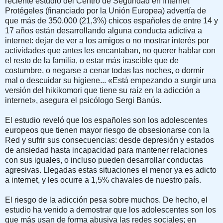
reciente estudio del Centro de Seguridad en Internet
Protégeles (financiado por la Unión Europea) advertía de
que más de 350.000 (21,3%) chicos españoles de entre 14 y
17 años están desarrollando alguna conducta adictiva a
internet: dejar de ver a los amigos o no mostrar interés por
actividades que antes les encantaban, no querer hablar con
el resto de la familia, o estar más irascible que de
costumbre, o negarse a cenar todas las noches, o dormir
mal o descuidar su higiene... «Está empezando a surgir una
versión del hikikomori que tiene su raíz en la adicción a
internet», asegura el psicólogo Sergi Banús.
El estudio reveló que los españoles son los adolescentes
europeos que tienen mayor riesgo de obsesionarse con la
Red y sufrir sus consecuencias: desde depresión y estados
de ansiedad hasta incapacidad para mantener relaciones
con sus iguales, o incluso pueden desarrollar conductas
agresivas. Llegadas estas situaciones el menor ya es adicto
a internet, y les ocurre a 1,5% chavales de nuestro país.
El riesgo de la adicción pesa sobre muchos. De hecho, el
estudio ha venido a demostrar que los adolescentes son los
que más usan de forma abusiva las redes sociales; en