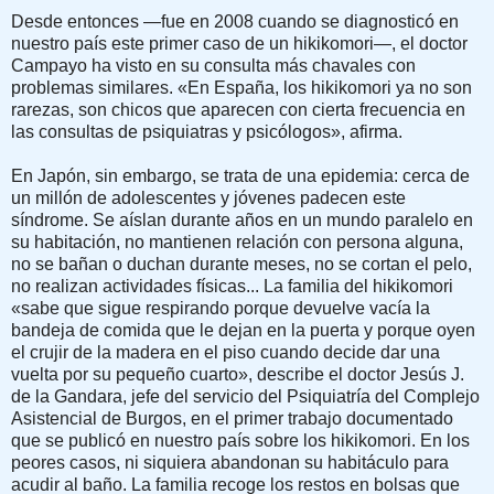
Desde entonces —fue en 2008 cuando se diagnosticó en
nuestro país este primer caso de un hikikomori—, el doctor
Campayo ha visto en su consulta más chavales con
problemas similares. «En España, los hikikomori ya no son
rarezas, son chicos que aparecen con cierta frecuencia en
las consultas de psiquiatras y psicólogos», afirma.
En Japón, sin embargo, se trata de una epidemia: cerca de
un millón de adolescentes y jóvenes padecen este
síndrome. Se aíslan durante años en un mundo paralelo en
su habitación, no mantienen relación con persona alguna,
no se bañan o duchan durante meses, no se cortan el pelo,
no realizan actividades físicas... La familia del hikikomori
«sabe que sigue respirando porque devuelve vacía la
bandeja de comida que le dejan en la puerta y porque oyen
el crujir de la madera en el piso cuando decide dar una
vuelta por su pequeño cuarto», describe el doctor Jesús J.
de la Gandara, jefe del servicio del Psiquiatría del Complejo
Asistencial de Burgos, en el primer trabajo documentado
que se publicó en nuestro país sobre los hikikomori. En los
peores casos, ni siquiera abandonan su habitáculo para
acudir al baño. La familia recoge los restos en bolsas que