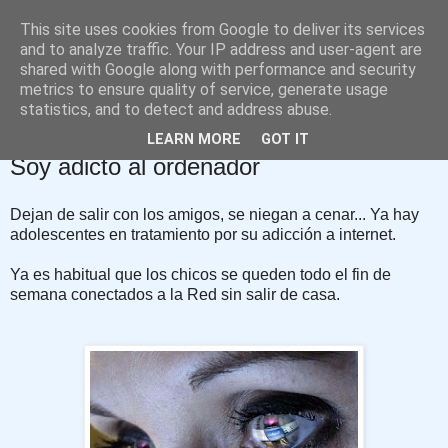
This site uses cookies from Google to deliver its services
David López Rodríguez
and to analyze traffic. Your IP address and user-agent are
shared with Google along with performance and security
metrics to ensure quality of service, generate usage
Blog de Psicología
statistics, and to detect and address abuse.
LEARN MORE
GOT IT
lunes, 22 de abril de 2013
Soy adicto al ordenador
Dejan de salir con los amigos, se niegan a cenar... Ya hay
adolescentes en tratamiento por su adicción a internet.
Ya es habitual que los chicos se queden todo el fin de
semana conectados a la Red sin salir de casa.