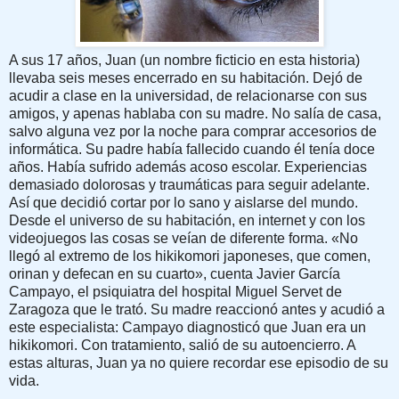
A sus 17 años, Juan (un nombre ficticio en esta historia)
llevaba seis meses encerrado en su habitación. Dejó de
acudir a clase en la universidad, de relacionarse con sus
amigos, y apenas hablaba con su madre. No salía de casa,
salvo alguna vez por la noche para comprar accesorios de
informática. Su padre había fallecido cuando él tenía doce
años. Había sufrido además acoso escolar. Experiencias
demasiado dolorosas y traumáticas para seguir adelante.
Así que decidió cortar por lo sano y aislarse del mundo.
Desde el universo de su habitación, en internet y con los
videojuegos las cosas se veían de diferente forma. «No
llegó al extremo de los hikikomori japoneses, que comen,
orinan y defecan en su cuarto», cuenta Javier García
Campayo, el psiquiatra del hospital Miguel Servet de
Zaragoza que le trató. Su madre reaccionó antes y acudió a
este especialista: Campayo diagnosticó que Juan era un
hikikomori. Con tratamiento, salió de su autoencierro. A
estas alturas, Juan ya no quiere recordar ese episodio de su
vida.